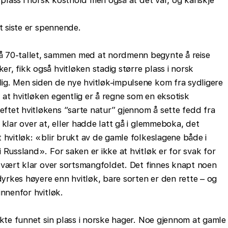
n plass i norsk kosthold men også at det var, og kanskje
t siste er spennende.
å 70-tallet, sammen med at nordmenn begynte å reise
, fikk også hvitløken stadig større plass i norsk
g. Men siden de nye hvitløk-impulsene kom fra sydligere
at hvitløken egentlig er å regne som en eksotisk
tet hvitløkens “sarte natur” gjennom å sette fedd fra
 klar over at, eller hadde latt gå i glemmeboka, det
 hvitløk: «blir brukt av de gamle folkeslagene både i
 Russland». For saken er ikke at hvitløk er for svak for
r vært klar over sortsmangfoldet. Det finnes knapt noen
rkes høyere enn hvitløk, bare sorten er den rette – og
innenfor hvitløk.
akte funnet sin plass i norske hager. Noe gjennom at gamle