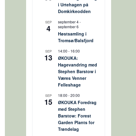
i Urtehagen på
Domkirkeodden
september 4
-
SEP
4
september 6
Høstsamling i
Tromsø/Balsfjord
14:00
-
16:00
SEP
13
ØKOUKA:
Hagevandring med
Stephen Barstow i
Væres Venner
Felleshage
18:00
-
20:00
SEP
15
ØKOUKA Foredrag
med Stephen
Barstow: Forest
Garden Plants for
Trøndelag