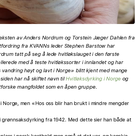
eksten av Anders Nordrum og Torstein Jæger Dahlen fra
utfordring fra KVANNs leder Stephen Barstow har
rum tatt på seg å lede hvitløkslauget i den første
llerede med å teste hvitløkssorter i innlandet og har
vandring høyt og lavt i Norge» blitt kjent med mange
siden har nå skiftet navn til
Hvitløksdyrking i Norge
og
å utforske mangfoldet som en åpen gruppe.
 i Norge, men «Hos oss blir han brukt i mindre mengder
 i grønnsaksdyrking fra 1942. Med dette sier han både at