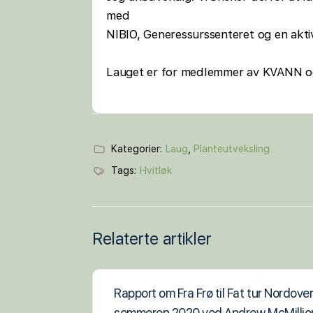
med
NIBIO, Generessurssenteret og en akti
Lauget er for medlemmer av KVANN og 
Kategorier:
Laug
,
Planteutveksling
Tags:
Hvitløk
Relaterte artikler
Rapport om Fra Frø til Fat tur Nordove
sommeren 2020 ved Andrew McMillio