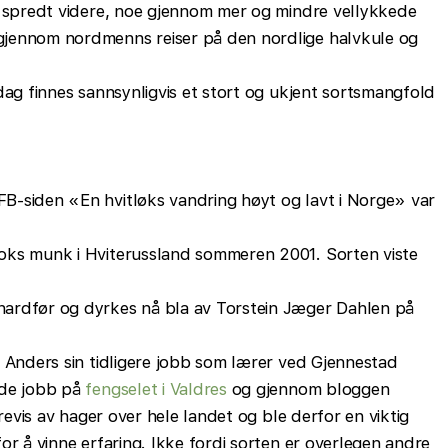
g spredt videre, noe gjennom mer og mindre vellykkede
jennom nordmenns reiser på den nordlige halvkule og
dag finnes sannsynligvis et stort og ukjent sortsmangfold
B-siden «En hvitløks vandring høyt og lavt i Norge» var
oks munk i Hviterussland sommeren 2001. Sorten viste
ardfør og dyrkes nå bla av Torstein Jæger Dahlen på
m Anders sin tidligere jobb som lærer ved Gjennestad
nde jobb på
fengselet i Valdres
og gjennom bloggen
drevis av hager over hele landet og ble derfor en viktig
or å vinne erfaring. Ikke fordi sorten er overlegen andre