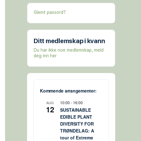
Glemt passord?
Ditt medlemskap i kvann
Du har ikke noe medlemskap, meld
deg inn her
Kommende arrangementer:
10:00
-
16:00
AUG
12
SUSTAINABLE
EDIBLE PLANT
DIVERSITY FOR
TRØNDELAG: A
tour of Extreme