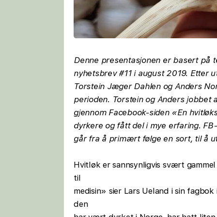
Denne presentasjonen er basert på t
nyhetsbrev #11 i august 2019. Etter 
Torstein Jæger Dahlen og Anders Nord
perioden. Torstein og Anders jobbet a
gjennom Facebook-siden «En hvitløks 
dyrkere og fått del i mye erfaring. FB-
går fra å primært følge en sort, til 
Hvitløk er sannsynligvis svært gammel
til
medisin» sier Lars Ueland i sin fagbok
den