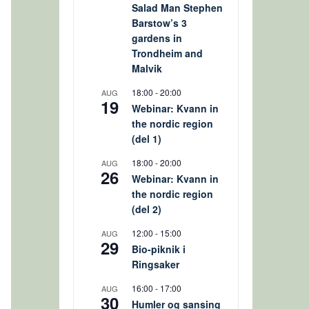
Salad Man Stephen
Barstow’s 3
gardens in
Trondheim and
Malvik
18:00
-
20:00
AUG
19
Webinar: Kvann in
the nordic region
(del 1)
18:00
-
20:00
AUG
26
Webinar: Kvann in
the nordic region
(del 2)
12:00
-
15:00
AUG
29
Bio-piknik i
Ringsaker
16:00
-
17:00
AUG
30
Humler og sansing