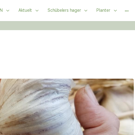
N
Aktuelt
Schübelers hager
Planter
Mor
opti