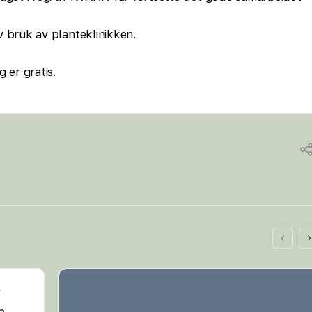
v bruk av planteklinikken.
er gratis.
r
n