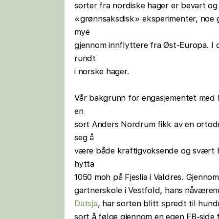
sorter fra nordiske hager er bevart o
«grønnsaksdisk» eksperimenter, noe g
mye
gjennom innflyttere fra Øst-Europa. I 
rundt
i norske hager.
Vår bakgrunn for engasjementet med F
en
sort Anders Nordrum fikk av en ortod
seg å
være både kraftigvoksende og svært h
hytta
1050 moh på Fjeslia i Valdres. Gjenno
gartnerskole i Vestfold, hans nåvære
Datsja
, har sorten blitt spredt til hun
sort å følge gjennom en egen FB-side f