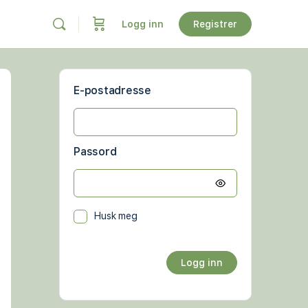
Logg inn
Registrer
e
ons
E-postadresse
Passord
Husk meg