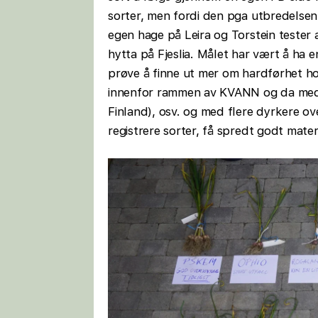
sorter, men fordi den pga utbredelsen
egen hage på Leira og Torstein tester
hytta på Fjeslia. Målet har vært å ha
prøve å finne ut mer om hardførhet ho
innenfor rammen av KVANN og da med f
Finland), osv. og med flere dyrkere ove
registrere sorter, få spredt godt mat