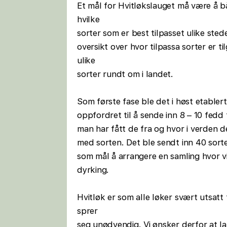
Et mål for Hvitløkslauget må være å bå
hvilke
sorter som er best tilpasset ulike ste
oversikt over hvor tilpassa sorter er ti
ulike
sorter rundt om i landet.
Som første fase ble det i høst etablert
oppfordret til å sende inn 8 – 10 fedd
man har fått de fra og hvor i verden d
med sorten. Det ble sendt inn 40 sorte
som mål å arrangere en samling hvor v
dyrking.
Hvitløk er som alle løker svært utsatt
sprer
seg unødvendig. Vi ønsker derfor at l