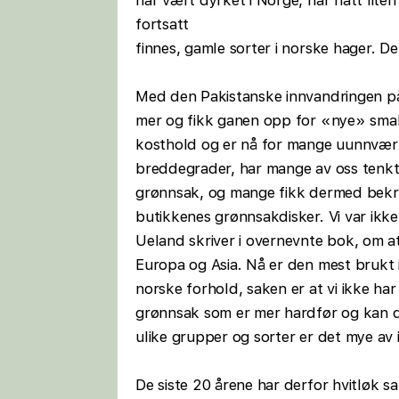
har vært dyrket i Norge, har hatt lite
fortsatt
finnes, gamle sorter i norske hager. De
Med den Pakistanske innvandringen p
mer og fikk ganen opp for «nye» smaker
kosthold og er nå for mange uunnværli
breddegrader, har mange av oss tenkt 
grønnsak, og mange fikk dermed bekref
butikkenes grønnsakdisker. Vi var ikke
Ueland skriver i overnevnte bok, om at
Europa og Asia. Nå er den mest brukt i
norske forhold, saken er at vi ikke ha
grønnsak som er mer hardfør og kan dy
ulike grupper og sorter er det mye av 
De siste 20 årene har derfor hvitløk s