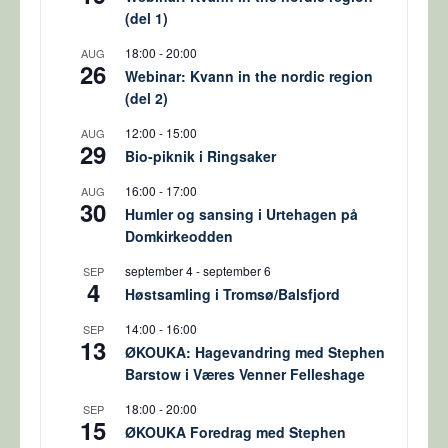
(del 1)
18:00
-
20:00
AUG
26
Webinar: Kvann in the nordic region
(del 2)
12:00
-
15:00
AUG
29
Bio-piknik i Ringsaker
16:00
-
17:00
AUG
30
Humler og sansing i Urtehagen på
Domkirkeodden
september 4
-
september 6
SEP
4
Høstsamling i Tromsø/Balsfjord
14:00
-
16:00
SEP
13
ØKOUKA: Hagevandring med Stephen
Barstow i Væres Venner Felleshage
18:00
-
20:00
SEP
15
ØKOUKA Foredrag med Stephen