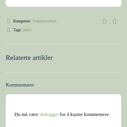
Kategorier:
Potetprosjektet
Tags:
potet
Relaterte artikler
Kommentarer
Du må være
innlogget
for å kunne kommentere.