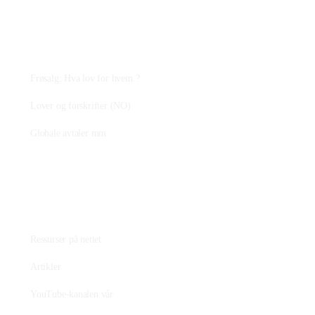
Plantejus
Frøsalg: Hva lov for hvem ?
Lover og forskrifter (NO)
Globale avtaler mm
Fagstoff
Ressurser på nettet
Artikler
YouTube-kanalen vår