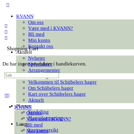
Toggle
Side
KVANN
Panel
Om oss
Være med i KVANN?
Bli med
Min konto
Kontakt oss
Shopping Cart
Aktuelt
Nyheter
Du har ingen produkter i handlekurven.
Nyhetsbrev
Arrangementer
Search
Schübelers hager
for:
Velkommen til Schübelers hager
Om Schübelers hager
Kart over Schübelers hager
Aktuelt
Planter
KVANN
Frødeling
Om oss
Planteformering
Være med i KVANN?
Laug
Bli med
Laugsoversikt
Min konto