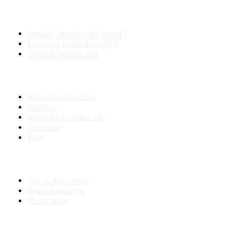
Plantejus
Frøsalg: Hva lov for hvem ?
Lover og forskrifter (NO)
Globale avtaler mm
Fagstoff
Ressurser på nettet
Artikler
YouTube-kanalen vår
Litteratur
Film
Praktisk plantearbeide
Avl av nye sorter
Planteformering
Plantehelse
Nettbutikk