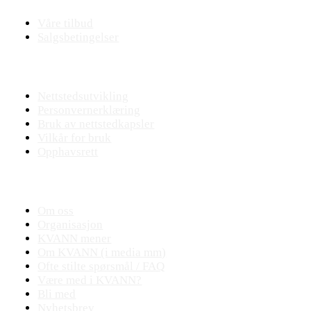
Våre tilbud
Salgsbetingelser
Nettstedet
Nettstedsutvikling
Personvernerklæring
Bruk av nettstedkapsler
Vilkår for bruk
Opphavsrett
KVANN
Om oss
Organisasjon
KVANN mener
Om KVANN (i media mm)
Ofte stilte spørsmål / FAQ
Være med i KVANN?
Bli med
Nyhetsbrev