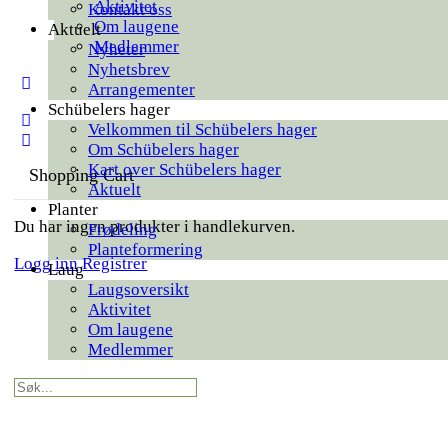
Aktivitet
Kontakt oss
Om laugene
Aktuelt
Medlemmer
Nyheter
Nyhetsbrev
More
Arrangementer
options
Schübelers hager
Velkommen til Schübelers hager
Om Schübelers hager
Kart over Schübelers hager
Shopping Cart
Aktuelt
Planter
Du har ingen produkter i handlekurven.
Frødeling
Planteformering
Logg inn
Registrer
Laug
Laugsoversikt
Aktivitet
Om laugene
Medlemmer
Search
for: