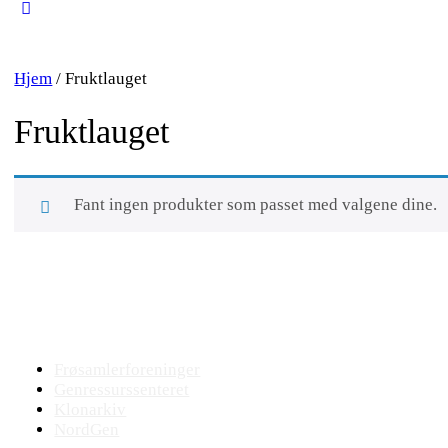
Close
search
Hjem
/ Fruktlauget
Fruktlauget
Fant ingen produkter som passet med valgene dine.
Bevaringsmiljøet
Frøsamlerforeninger
Genressurssenteret
Klonarkiv
NordGen