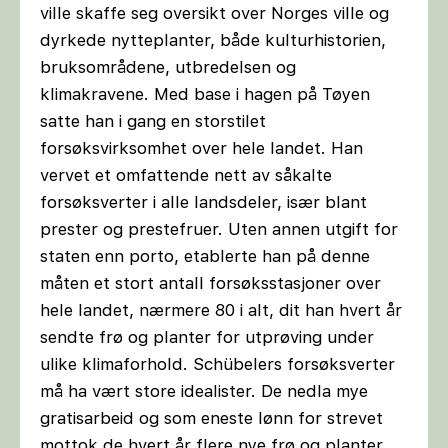
ville skaffe seg oversikt over Norges ville og
dyrkede nytteplanter, både kulturhistorien,
bruksområdene, utbredelsen og
klimakravene. Med base i hagen på Tøyen
satte han i gang en storstilet
forsøksvirksomhet over hele landet. Han
vervet et omfattende nett av såkalte
forsøksverter i alle landsdeler, især blant
prester og prestefruer. Uten annen utgift for
staten enn porto, etablerte han på denne
måten et stort antall forsøksstasjoner over
hele landet, nærmere 80 i alt, dit han hvert år
sendte frø og planter for utprøving under
ulike klimaforhold. Schübelers forsøksverter
må ha vært store idealister. De nedla mye
gratisarbeid og som eneste lønn for strevet
mottok de hvert år flere nye frø og planter