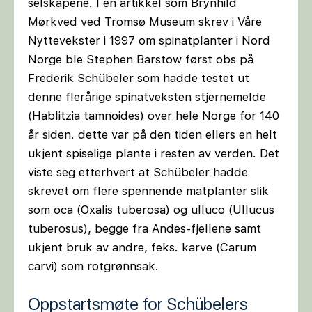
selskapene. I en artikkel som Brynhild
Mørkved ved Tromsø Museum skrev i Våre
Nyttevekster i 1997 om spinatplanter i Nord
Norge ble Stephen Barstow først obs på
Frederik Schübeler som hadde testet ut
denne flerårige spinatveksten stjernemelde
(Hablitzia tamnoides) over hele Norge for 140
år siden. dette var på den tiden ellers en helt
ukjent spiselige plante i resten av verden. Det
viste seg etterhvert at Schübeler hadde
skrevet om flere spennende matplanter slik
som oca (Oxalis tuberosa) og ulluco (Ullucus
tuberosus), begge fra Andes-fjellene samt
ukjent bruk av andre, feks. karve (Carum
carvi) som rotgrønnsak.
Oppstartsmøte for Schübelers