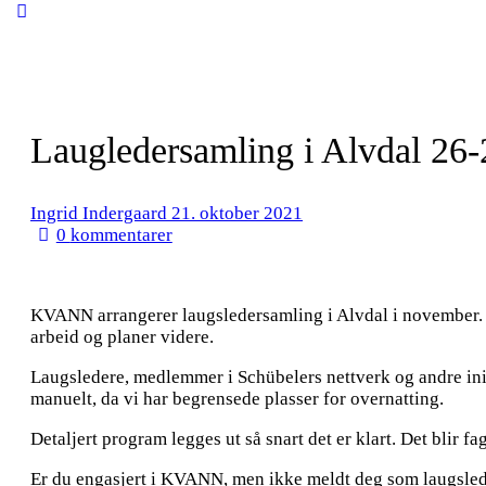
Close
search
Laugledersamling i Alvdal 26
Ingrid Indergaard
21. oktober 2021
0
kommentarer
KVANN arrangerer laugsledersamling i Alvdal i november. S
arbeid og planer videre.
Laugsledere, medlemmer i Schübelers nettverk og andre initi
manuelt, da vi har begrensede plasser for overnatting.
Detaljert program legges ut så snart det er klart. Det bli
Er du engasjert i KVANN, men ikke meldt deg som laugslede