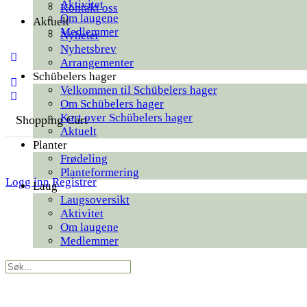
Aktivitet
Kontakt oss
Om laugene
Aktuelt
Medlemmer
Nyheter
Nyhetsbrev
More
Arrangementer
options
Schübelers hager
Velkommen til Schübelers hager
Om Schübelers hager
Kart over Schübelers hager
Shopping Cart
Aktuelt
Planter
Frødeling
Planteformering
Logg inn
Registrer
Laug
Laugsoversikt
Aktivitet
Om laugene
Medlemmer
Search
for: