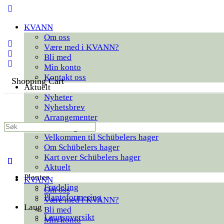
Toggle
Side
KVANN
Panel
Om oss
Være med i KVANN?
Bli med
Min konto
Kontakt oss
Shopping Cart
Aktuelt
Nyheter
Nyhetsbrev
Arrangementer
Search
Schübelers hager
for:
Velkommen til Schübelers hager
Om Schübelers hager
Kart over Schübelers hager
Aktuelt
Planter
KVANN
Frødeling
Om oss
Planteformering
Være med i KVANN?
Laug
Bli med
Laugsoversikt
Min konto