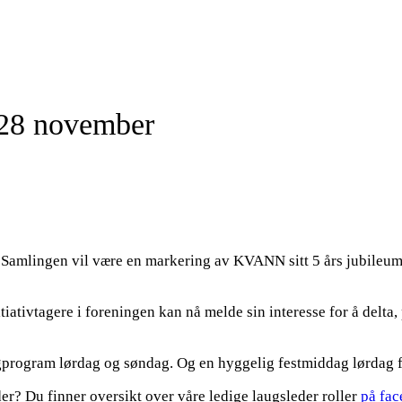
-28 november
amlingen vil være en markering av KVANN sitt 5 års jubileum,
ativtagere i foreningen kan nå melde sin interesse for å delta,
r fagprogram lørdag og søndag. Og en hyggelig festmiddag lørda
r? Du finner oversikt over våre ledige laugsleder roller
på fa