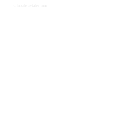
Globale avtaler mm
Fagstoff
Ressurser på nettet
Artikler
YouTube-kanalen vår
Litteratur
Film
Praktisk plantearbeide