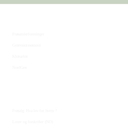
Bevaringsmiljøet
Frøsamlerforeninger
Genressurssenteret
Klonarkiv
NordGen
Plantejus
Frøsalg: Hva lov for hvem ?
Lover og forskrifter (NO)