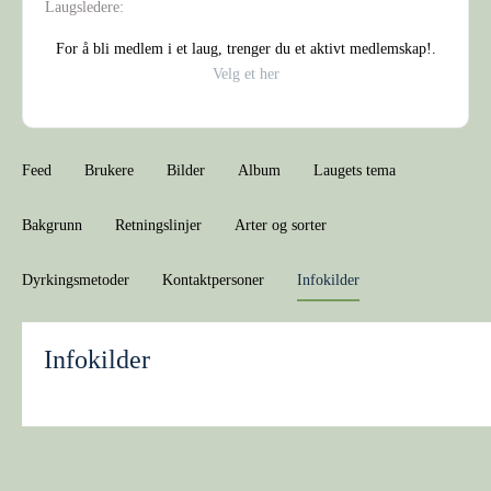
Laugsledere:
For å bli medlem i et laug, trenger du et aktivt medlemskap!.
Velg et her
Feed
Brukere
Bilder
Album
Laugets tema
Bakgrunn
Retningslinjer
Arter og sorter
Dyrkingsmetoder
Kontaktpersoner
Infokilder
Infokilder