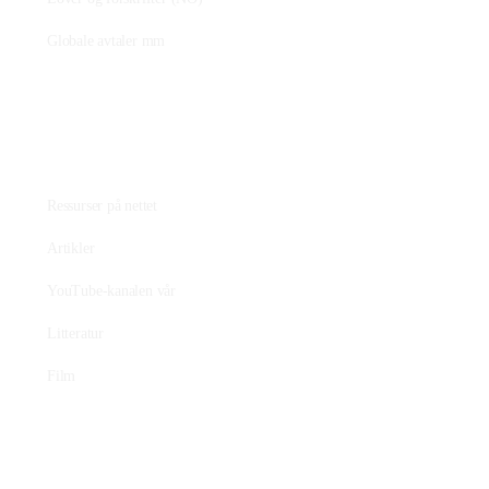
Globale avtaler mm
Fagstoff
Ressurser på nettet
Artikler
YouTube-kanalen vår
Litteratur
Film