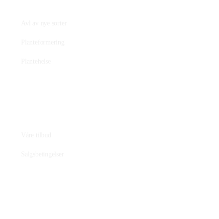
Praktisk plantearbeide
Avl av nye sorter
Planteformering
Plantehelse
Nettbutikk
Våre tilbud
Salgsbetingelser
Nettstedet