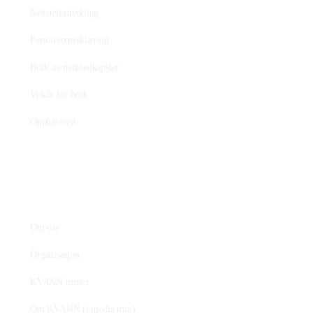
Nettstedsutvikling
Personvernerklæring
Bruk av nettstedkapsler
Vilkår for bruk
Opphavsrett
KVANN
Om oss
Organisasjon
KVANN mener
Om KVANN (i media mm)