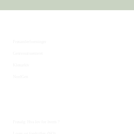
Bevaringsmiljøet
Frøsamlerforeninger
Genressurssenteret
Klonarkiv
NordGen
Plantejus
Frøsalg: Hva lov for hvem ?
Lover og forskrifter (NO)