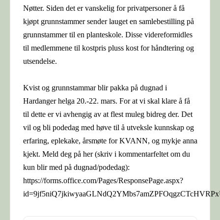
Nøtter. Siden det er vanskelig for privatpersoner å få
kjøpt grunnstammer sender lauget en samlebestilling på
grunnstammer til en planteskole. Disse videreformidles
til medlemmene til kostpris pluss kost for håndtering og
utsendelse.
Kvist og grunnstammar blir pakka på dugnad i
Hardanger helga 20.-22. mars. For at vi skal klare å få
til dette er vi avhengig av at flest muleg bidreg der. Det
vil og bli podedag med høve til å utveksle kunnskap og
erfaring, eplekake, årsmøte for KVANN, og mykje anna
kjekt. Meld deg på her (skriv i kommentarfeltet om du
kun blir med på dugnad/podedag):
https://forms.office.com/Pages/ResponsePage.aspx?
id=9jf5niQ7jkiwyaaGLNdQ2YMbs7amZPFOqgzCTcHV