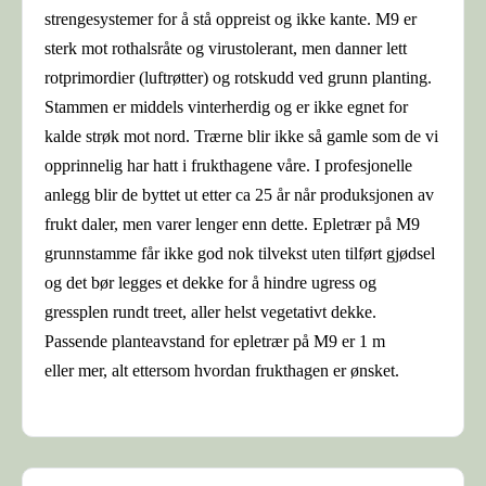
strengesystemer for å stå oppreist og ikke kante. M9 er
sterk mot rothalsråte og virustolerant, men danner lett
rotprimordier (luftrøtter) og rotskudd ved grunn planting.
Stammen er middels vinterherdig og er ikke egnet for
kalde strøk mot nord. Trærne blir ikke så gamle som de vi
opprinnelig har hatt i frukthagene våre. I profesjonelle
anlegg blir de byttet ut etter ca 25 år når produksjonen av
frukt daler, men varer lenger enn dette. Epletrær på M9
grunnstamme får ikke god nok tilvekst uten tilført gjødsel
og det bør legges et dekke for å hindre ugress og
gressplen rundt treet, aller helst vegetativt dekke.
Passende planteavstand for epletrær på M9 er 1 m
eller mer, alt ettersom hvordan frukthagen er ønsket.