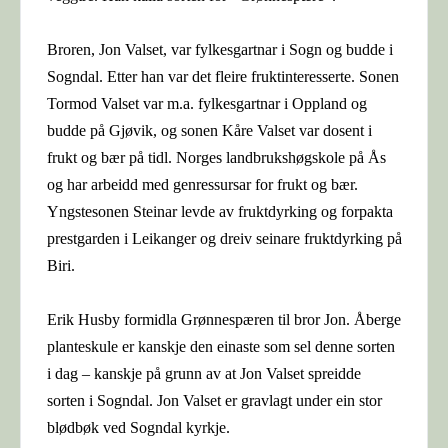
Broren, Jon Valset, var fylkesgartnar i Sogn og budde i
Sogndal. Etter han var det fleire fruktinteresserte. Sonen
Tormod Valset var m.a. fylkesgartnar i Oppland og
budde på Gjøvik, og sonen Kåre Valset var dosent i
frukt og bær på tidl. Norges landbrukshøgskole på Ås
og har arbeidd med genressursar for frukt og bær.
Yngstesonen Steinar levde av fruktdyrking og forpakta
prestgarden i Leikanger og dreiv seinare fruktdyrking på
Biri.
Erik Husby formidla Grønnespæren til bror Jon. Åberge
planteskule er kanskje den einaste som sel denne sorten
i dag – kanskje på grunn av at Jon Valset spreidde
sorten i Sogndal. Jon Valset er gravlagt under ein stor
blødbøk ved Sogndal kyrkje.