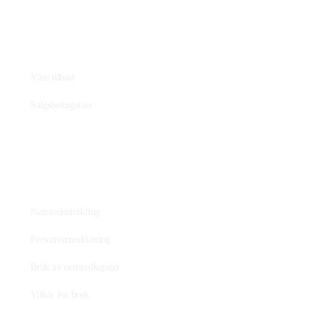
Nettbutikk
Våre tilbud
Salgsbetingelser
Nettstedet
Nettstedsutvikling
Personvernerklæring
Bruk av nettstedkapsler
Vilkår for bruk