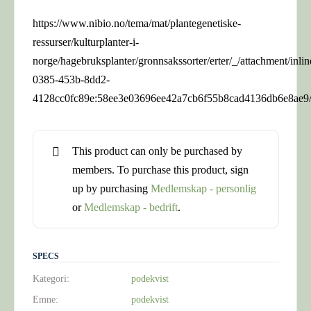
https://www.nibio.no/tema/mat/plantegenetiske-
ressurser/kulturplanter-i-
norge/hagebruksplanter/gronnsakssorter/erter/_/attachment/inli
0385-453b-8dd2-
4128cc0fc89e:58ee3e03696ee42a7cb6f55b8cad4136db6e8ae9/
This product can only be purchased by
members. To purchase this product, sign
up by purchasing
Medlemskap - personlig
or
Medlemskap - bedrift
.
SPECS
Kategori:
podekvist
Emne:
podekvist