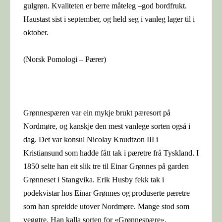
gulgrøn. Kvaliteten er berre måteleg –god bordfrukt.
Haustast sist i september, og held seg i vanleg lager til i
oktober.
(Norsk Pomologi – Pærer)
Grønnespæren var ein mykje brukt pæresort på
Nordmøre, og kanskje den mest vanlege sorten også i
dag. Det var konsul Nicolay Knudtzon III i
Kristiansund som hadde fått tak i pæretre frå Tyskland. I
1850 selte han eit slik tre til Einar Grønnes på garden
Grønneset i Stangvika. Erik Husby fekk tak i
podekvistar hos Einar Grønnes og produserte pæretre
som han spreidde utover Nordmøre. Mange stod som
veggtre. Han kalla sorten for «Grønnespære».