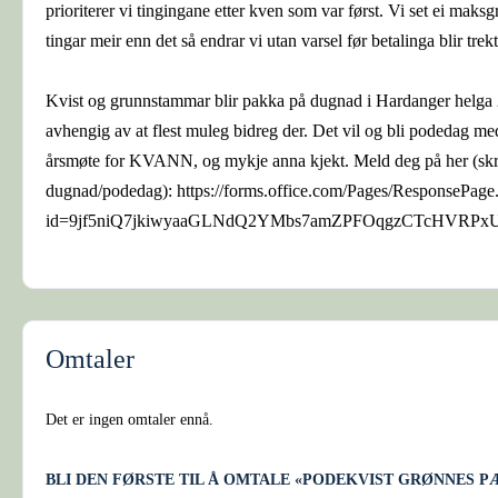
prioriterer vi tingingane etter kven som var først. Vi set ei maks
tingar meir enn det så endrar vi utan varsel før betalinga blir trekt
Kvist og grunnstammar blir pakka på dugnad i Hardanger helga 20.-
avhengig av at flest muleg bidreg der. Det vil og bli podedag me
årsmøte for KVANN, og mykje anna kjekt. Meld deg på her (skr
dugnad/podedag): https://forms.office.com/Pages/ResponsePage
id=9jf5niQ7jkiwyaaGLNdQ2YMbs7amZPFOqgzCTcHVR
Omtaler
Det er ingen omtaler ennå.
BLI DEN FØRSTE TIL Å OMTALE «PODEKVIST GRØNNES P