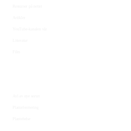
Ressurser på nettet
Artikler
YouTube-kanalen vår
Litteratur
Film
Praktisk plantearbeide
Avl av nye sorter
Planteformering
Plantehelse