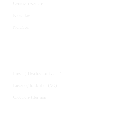
Genressurssenteret
Klonarkiv
NordGen
Plantejus
Frøsalg: Hva lov for hvem ?
Lover og forskrifter (NO)
Globale avtaler mm
Fagstoff