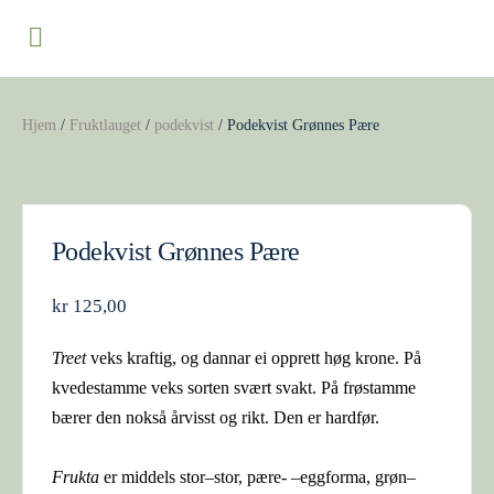
Hjem
/
Fruktlauget
/
podekvist
/ Podekvist Grønnes Pære
Podekvist Grønnes Pære
kr
125,00
Treet
veks kraftig, og dannar ei opprett høg krone. På
kvedestamme veks sorten svært svakt. På frøstamme
bærer den nokså årvisst og rikt. Den er hardfør.
Frukta
er middels stor–stor, pære- –eggforma, grøn–