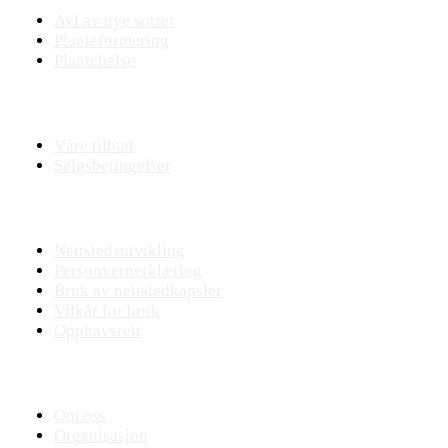
Avl av nye sorter
Planteformering
Plantehelse
Nettbutikk
Våre tilbud
Salgsbetingelser
Nettstedet
Nettstedsutvikling
Personvernerklæring
Bruk av nettstedkapsler
Vilkår for bruk
Opphavsrett
KVANN
Om oss
Organisasjon