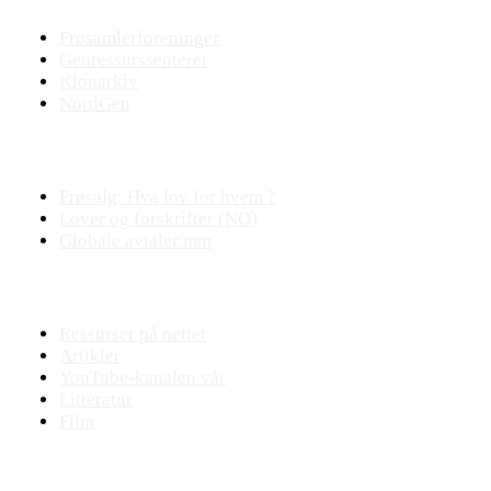
Frøsamlerforeninger
Genressurssenteret
Klonarkiv
NordGen
Plantejus
Frøsalg: Hva lov for hvem ?
Lover og forskrifter (NO)
Globale avtaler mm
Fagstoff
Ressurser på nettet
Artikler
YouTube-kanalen vår
Litteratur
Film
Praktisk plantearbeide