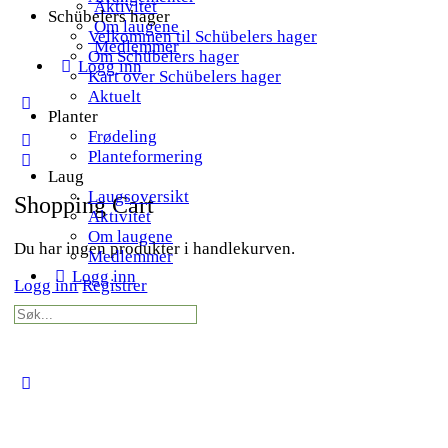
Aktivitet
Schübelers hager
Om laugene
Velkommen til Schübelers hager
Medlemmer
Om Schübelers hager
Logg inn
Kart over Schübelers hager
Aktuelt
More
Planter
options
Frødeling
Planteformering
Laug
Laugsoversikt
Shopping Cart
Aktivitet
Om laugene
Du har ingen produkter i handlekurven.
Medlemmer
Logg inn
Logg inn
Registrer
Search
for:
Close
search