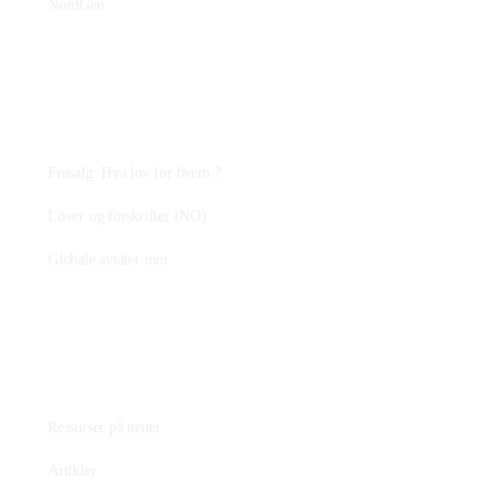
NordGen
Plantejus
Frøsalg: Hva lov for hvem ?
Lover og forskrifter (NO)
Globale avtaler mm
Fagstoff
Ressurser på nettet
Artikler