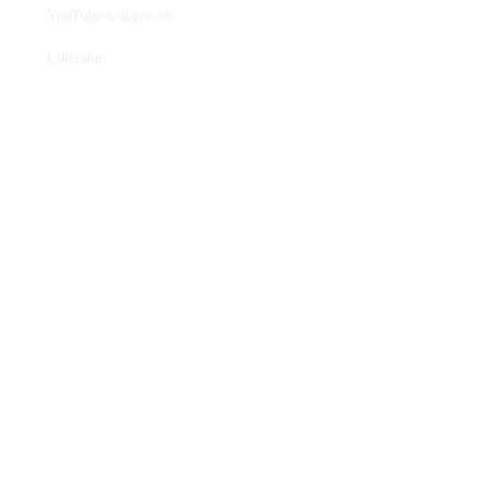
YouTube-kanalen vår
Litteratur
Film
Praktisk plantearbeide
Avl av nye sorter
Planteformering
Plantehelse
Nettbutikk