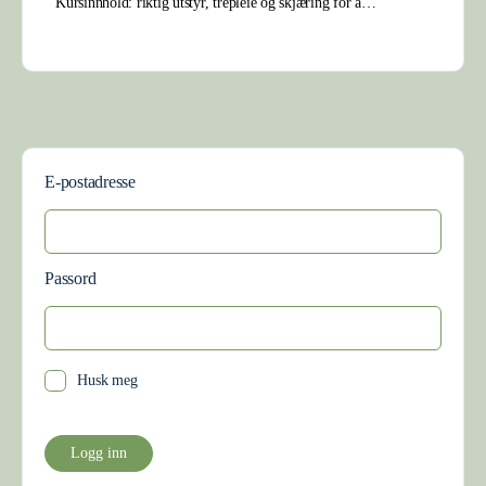
Kursinnhold: riktig utstyr, trepleie og skjæring for å…
E-postadresse
Passord
Husk meg