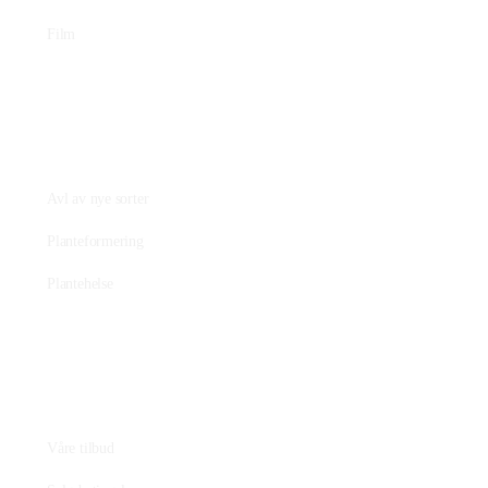
Film
Praktisk plantearbeide
Avl av nye sorter
Planteformering
Plantehelse
Nettbutikk
Våre tilbud