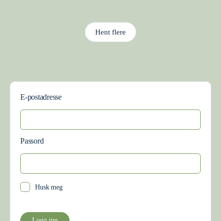
Hent flere
E-postadresse
Passord
Husk meg