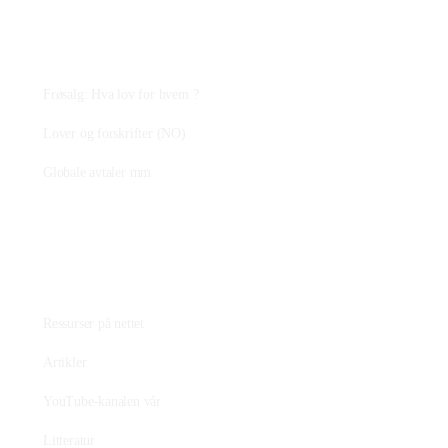
Plantejus
Frøsalg: Hva lov for hvem ?
Lover og forskrifter (NO)
Globale avtaler mm
Fagstoff
Ressurser på nettet
Artikler
YouTube-kanalen vår
Litteratur