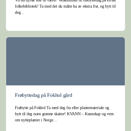
Vil du dyrke noe til våren? Velkommen til frøbyttedag på Ørsta
folkebibliotek! Ta med det du måtte ha av ekstra frø, og bytt til
deg…
Frøbyttedag på Fokhol gård
Frøbytte på Fokhol Ta med deg fra eller plantemateriale og
bytt til deg noen grønne skatter! KVANN – Kunnskap og vern
om nytteplanter i Norge…