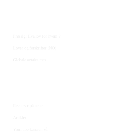
Plantejus
Frøsalg: Hva lov for hvem ?
Lover og forskrifter (NO)
Globale avtaler mm
Fagstoff
Ressurser på nettet
Artikler
YouTube-kanalen vår