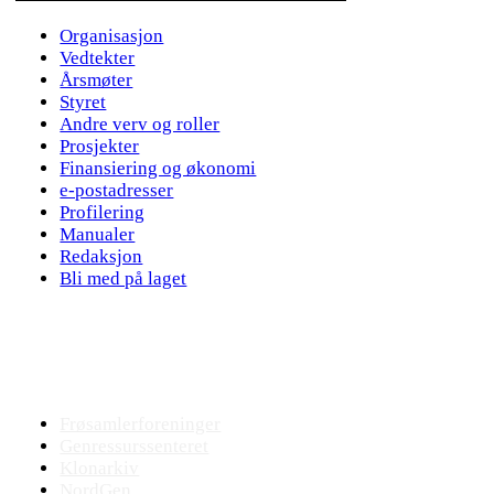
Organisasjon
Vedtekter
Årsmøter
Styret
Andre verv og roller
Prosjekter
Finansiering og økonomi
e-postadresser
Profilering
Manualer
Redaksjon
Bli med på laget
Bevaringsmiljøet
Frøsamlerforeninger
Genressurssenteret
Klonarkiv
NordGen