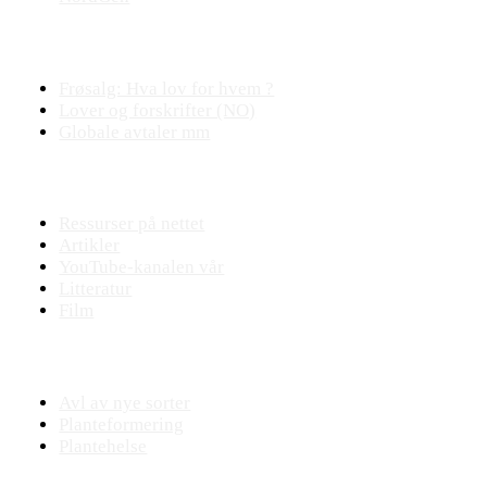
Plantejus
Frøsalg: Hva lov for hvem ?
Lover og forskrifter (NO)
Globale avtaler mm
Fagstoff
Ressurser på nettet
Artikler
YouTube-kanalen vår
Litteratur
Film
Praktisk plantearbeide
Avl av nye sorter
Planteformering
Plantehelse