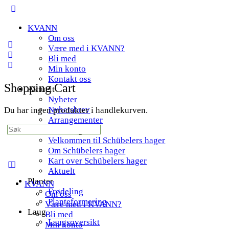
Toggle
Side
KVANN
Panel
Om oss
Være med i KVANN?
Bli med
Min konto
Kontakt oss
Shopping Cart
Aktuelt
Nyheter
Nyhetsbrev
Du har ingen produkter i handlekurven.
Arrangementer
Search
Schübelers hager
for:
Velkommen til Schübelers hager
Om Schübelers hager
Kart over Schübelers hager
Aktuelt
Planter
KVANN
Frødeling
Om oss
Planteformering
Være med i KVANN?
Laug
Bli med
Laugsoversikt
Min konto