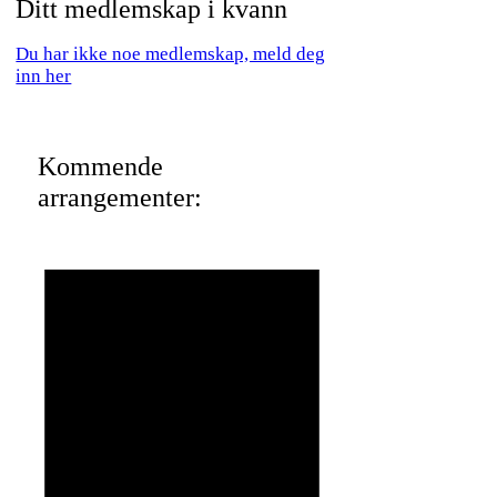
Ditt medlemskap i kvann
Du har ikke noe medlemskap, meld deg
inn her
Kommende
arrangementer: