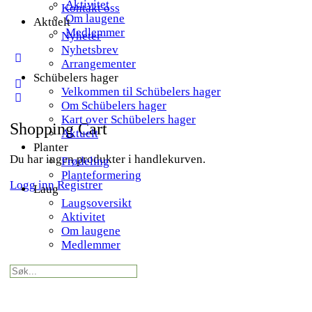
Aktivitet
Kontakt oss
Om laugene
Aktuelt
Medlemmer
Nyheter
Nyhetsbrev
More
Arrangementer
options
Schübelers hager
Velkommen til Schübelers hager
Om Schübelers hager
Kart over Schübelers hager
Shopping Cart
Aktuelt
Planter
Du har ingen produkter i handlekurven.
Frødeling
Planteformering
Logg inn
Registrer
Laug
Laugsoversikt
Aktivitet
Om laugene
Medlemmer
Search
for: