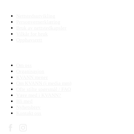
Nettstedet
Nettstedsutvikling
Personvernerklæring
Bruk av nettstedkapsler
Vilkår for bruk
Opphavsrett
KVANN
Om oss
Organisasjon
KVANN mener
Om KVANN (i media mm)
Ofte stilte spørsmål / FAQ
Være med i KVANN?
Bli med
Nyhetsbrev
Kontakt oss