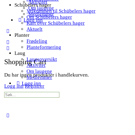
Aktivitet
Schübelers hager
Om laugene
Velkommen til Schübelers hager
Medlemmer
Om Schübelers hager
Logg inn
Kart over Schübelers hager
Aktuelt
More
Planter
options
Frødeling
Planteformering
Laug
Laugsoversikt
Shopping Cart
Aktivitet
Om laugene
Du har ingen produkter i handlekurven.
Medlemmer
Logg inn
Logg inn
Registrer
Search
for:
Close
search