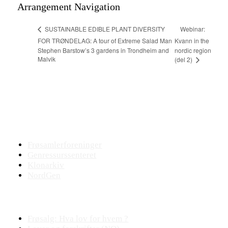
Arrangement Navigation
Webinar:
SUSTAINABLE EDIBLE PLANT DIVERSITY
FOR TRØNDELAG: A tour of Extreme Salad Man
Kvann in the
Stephen Barstow’s 3 gardens in Trondheim and
nordic region
Malvik
(del 2)
Bevaringsmiljøet
Frøsamlerforeninger
Genressurssenteret
Klonarkiv
NordGen
Plantejus
Frøsalg: Hva lov for hvem ?