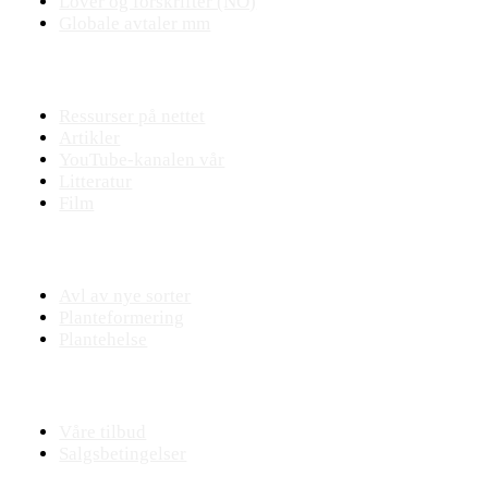
Lover og forskrifter (NO)
Globale avtaler mm
Fagstoff
Ressurser på nettet
Artikler
YouTube-kanalen vår
Litteratur
Film
Praktisk plantearbeide
Avl av nye sorter
Planteformering
Plantehelse
Nettbutikk
Våre tilbud
Salgsbetingelser