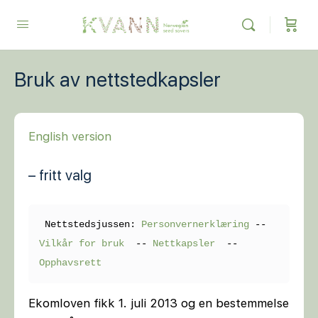
Bruk av nettstedkapsler
English version
– fritt valg
 Nettstedsjussen: 
Personvernerklæring
 -- 
Vilkår for bruk
  -- 
Nettkapsler 
 -- 
Opphavsrett
Ekomloven fikk 1. juli 2013 og en bestemmelse