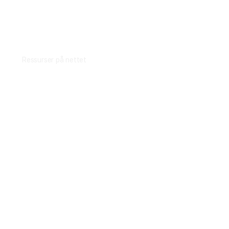
Fagstoff
Ressurser på nettet
Artikler
YouTube-kanalen vår
Litteratur
Film
Praktisk plantearbeide
Avl av nye sorter