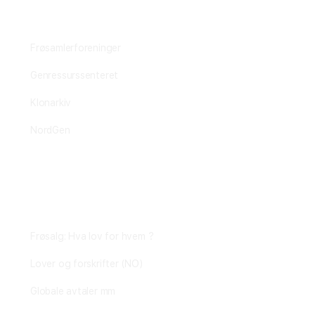
Bevaringsmiljøet
Frøsamlerforeninger
Genressurssenteret
Klonarkiv
NordGen
Plantejus
Frøsalg: Hva lov for hvem ?
Lover og forskrifter (NO)
Globale avtaler mm