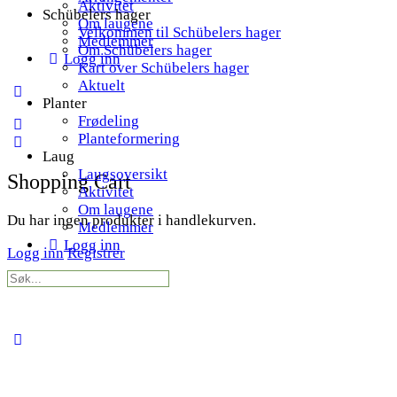
Aktivitet
Schübelers hager
Om laugene
Velkommen til Schübelers hager
Medlemmer
Om Schübelers hager
Logg inn
Kart over Schübelers hager
Aktuelt
More
Planter
options
Frødeling
Planteformering
Laug
Laugsoversikt
Shopping Cart
Aktivitet
Om laugene
Du har ingen produkter i handlekurven.
Medlemmer
Logg inn
Logg inn
Registrer
Search
for:
Close
search