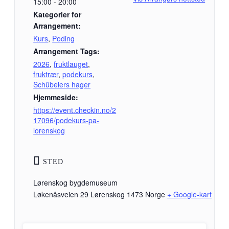
15:00 - 20:00
Kategorier for
Arrangement:
Kurs
,
Poding
Arrangement Tags:
2026
,
fruktlauget
,
fruktrær
,
podekurs
,
Schübelers hager
Hjemmeside:
https://event.checkin.no/2
17096/podekurs-pa-
lorenskog
STED
Lørenskog bygdemuseum
Løkenåsveien 29
Lørenskog
1473
Norge
+ Google-kart