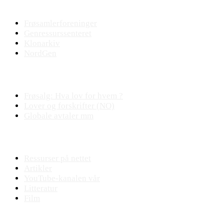
Bevaringsmiljøet
Frøsamlerforeninger
Genressurssenteret
Klonarkiv
NordGen
Plantejus
Frøsalg: Hva lov for hvem ?
Lover og forskrifter (NO)
Globale avtaler mm
Fagstoff
Ressurser på nettet
Artikler
YouTube-kanalen vår
Litteratur
Film
Praktisk plantearbeide