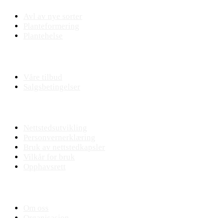
Avl av nye sorter
Planteformering
Plantehelse
Nettbutikk
Våre tilbud
Salgsbetingelser
Nettstedet
Nettstedsutvikling
Personvernerklæring
Bruk av nettstedkapsler
Vilkår for bruk
Opphavsrett
KVANN
Om oss
Organisasjon