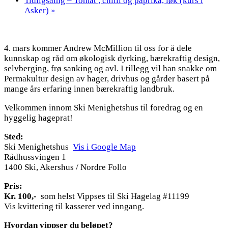
Tidligsåing – Tomat , chilli og paprika, løk (kurs i
Asker)
»
4. mars kommer Andrew McMillion til oss for å dele
kunnskap og råd om økologisk dyrking, bærekraftig design,
selvberging, frø sanking og avl. I tillegg vil han snakke om
Permakultur design av hager, drivhus og gårder basert på
mange års erfaring innen bærekraftig landbruk.
Velkommen innom Ski Menighetshus til foredrag og en
hyggelig hageprat!
Sted:
Ski Menighetshus
Vis i Google Map
Rådhussvingen 1
1400 Ski, Akershus / Nordre Follo
Pris:
Kr. 100,-
som helst Vippses til Ski Hagelag #11199
Vis kvittering til kasserer ved inngang.
Hvordan vippser du beløpet?