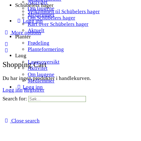
Aktivitet
Schübelers hager
Om laugene
Velkommen til Schübelers hager
Medlemmer
Om Schübelers hager
Logg inn
Kart over Schübelers hager
Aktuelt
More options
Planter
Frødeling
Planteformering
Laug
Laugsoversikt
Shopping Cart
Aktivitet
Om laugene
Du har ingen produkter i handlekurven.
Medlemmer
Logg inn
Logg inn
Registrer
Search for:
Close search