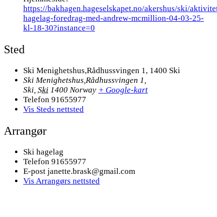
https://bakhagen.hageselskapet.no/akershus/ski/aktivitet
hagelag-foredrag-med-andrew-mcmillion-04-03-25-
kl-18-30?instance=0
Sted
Ski Menighetshus,Rådhussvingen 1, 1400 Ski
Ski Menighetshus,Rådhussvingen 1,
Ski
,
Ski
1400
Norway
+ Google-kart
Telefon
91655977
Vis Steds nettsted
Arrangør
Ski hagelag
Telefon
91655977
E-post
janette.brask@gmail.com
Vis Arrangørs nettsted