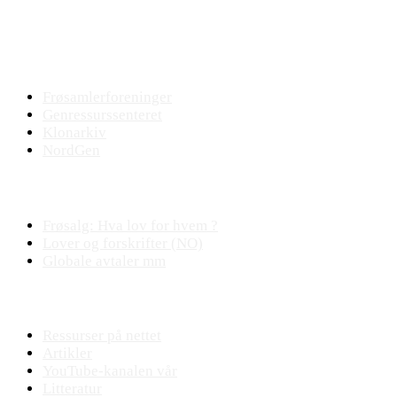
Bevaringsmiljøet
Frøsamlerforeninger
Genressurssenteret
Klonarkiv
NordGen
Plantejus
Frøsalg: Hva lov for hvem ?
Lover og forskrifter (NO)
Globale avtaler mm
Fagstoff
Ressurser på nettet
Artikler
YouTube-kanalen vår
Litteratur