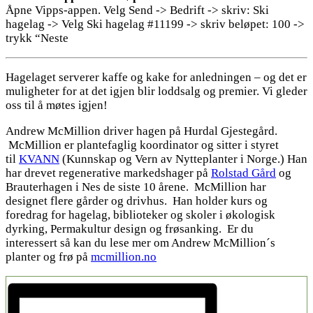
Åpne Vipps-appen. Velg Send -> Bedrift -> skriv: Ski
hagelag -> Velg Ski hagelag #11199 -> skriv beløpet: 100 ->
trykk “Neste
Hagelaget serverer kaffe og kake for anledningen – og det er
muligheter for at det igjen blir loddsalg og premier. Vi gleder
oss til å møtes igjen!
Andrew McMillion driver hagen på Hurdal Gjestegård.
McMillion er plantefaglig koordinator og sitter i styret
til
KVANN
(Kunnskap og Vern av Nytteplanter i Norge.) Han
har drevet regenerative markedshager på
Rolstad Gård
og
Brauterhagen i Nes de siste 10 årene. McMillion har
designet flere gårder og drivhus. Han holder kurs og
foredrag for hagelag, biblioteker og skoler i økologisk
dyrking, Permakultur design og frøsanking. Er du
interessert så kan du lese mer om Andrew McMillion´s
planter og frø på
mcmillion.no