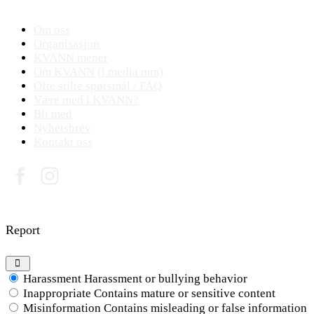
KVANN
Om oss
Organisasjon
KVANN mener
Om KVANN (i media mm)
Ofte stilte spørsmål / FAQ
Være med i KVANN?
Bli med
Nyhetsbrev
Kontakt oss
© 2017 - 2026 K V A N N
Report
Harassment
Harassment or bullying behavior
Inappropriate
Contains mature or sensitive content
Misinformation
Contains misleading or false information