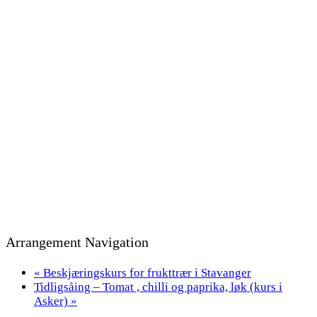
Arrangement Navigation
«
Beskjæringskurs for frukttrær i Stavanger
Tidligsåing – Tomat , chilli og paprika, løk (kurs i
Asker)
»