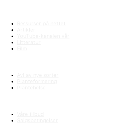
Fagstoff
Ressurser på nettet
Artikler
YouTube-kanalen vår
Litteratur
Film
Praktisk plantearbeide
Avl av nye sorter
Planteformering
Plantehelse
Nettbutikk
Våre tilbud
Salgsbetingelser
Nettstedet