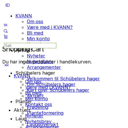
Toggle
Side
KVANN
Panel
Om oss
Være med i KVANN?
Bli med
Min konto
Kontakt oss
Search
Shopping Cart
Aktuelt
for:
Nyheter
Nyhetsbrev
Du har ingen produkter i handlekurven.
Arrangementer
Schübelers hager
KVANN
Velkommen til Schübelers hager
Om oss
Om Schübelers hager
Være med i KVANN?
Kart over Schübelers hager
Bli med
Aktuelt
Min konto
Planter
Kontakt oss
Frødeling
Aktuelt
Planteformering
Nyheter
Laug
Nyhetsbrev
Laugsoversikt
Arrangementer