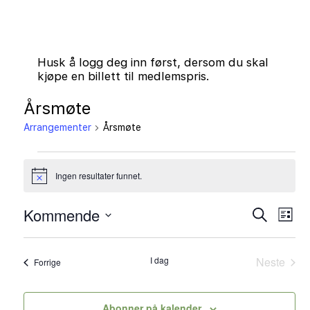
Husk å logg deg inn først, dersom du skal
kjøpe en billett til medlemspris.
Årsmøte
Arrangementer
Årsmøte
Arrangementer
Ingen resultater funnet.
Merknad
Arrange
Kommende
Arr
Søk
Liste
Search
Vie
Velg
dato.
and
Nav
I dag
Neste
Arrangementer
Forrige
Views
Arrange
Navigati
Abonner på kalender