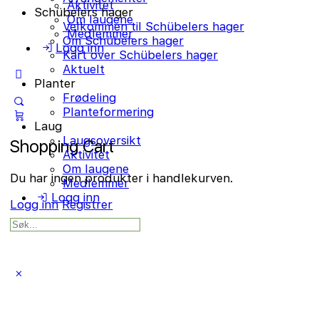
Aktivitet
Schübelers hager
Om laugene
Velkommen til Schübelers hager
Medlemmer
Om Schübelers hager
Logg inn
Kart over Schübelers hager
Aktuelt
More
Planter
options
Frødeling
Planteformering
Laug
Laugsoversikt
Shopping Cart
Aktivitet
Om laugene
Du har ingen produkter i handlekurven.
Medlemmer
Logg inn
Logg inn
Registrer
Search
for:
Close
search