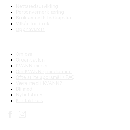
Nettstedsutvikling
Personvernerklæring
Bruk av nettstedkapsler
Vilkår for bruk
Opphavsrett
KVANN
Om oss
Organisasjon
KVANN mener
Om KVANN (i media mm)
Ofte stilte spørsmål / FAQ
Være med i KVANN?
Bli med
Nyhetsbrev
Kontakt oss
© 2017 - 2026 K V A N N