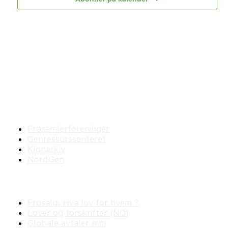
Bevaringsmiljøet
Frøsamlerforeninger
Genressurssenteret
Klonarkiv
NordGen
Plantejus
Frøsalg: Hva lov for hvem ?
Lover og forskrifter (NO)
Globale avtaler mm