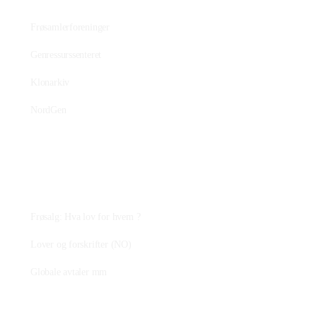
Frøsamlerforeninger
Genressurssenteret
Klonarkiv
NordGen
Plantejus
Frøsalg: Hva lov for hvem ?
Lover og forskrifter (NO)
Globale avtaler mm