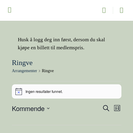
Husk å logg deg inn først, dersom du skal
kjøpe en billett til medlemspris.
Ringve
Arrangementer
Ringve
Arrangementer
Ingen resultater funnet.
Merknad
Kommende
Arrangeme
Arran
Søk
Liste
Search
Views
Velg
and
Naviga
dato.
Views