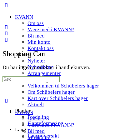
Toggle
Side
KVANN
Panel
Om oss
Være med i KVANN?
Bli med
Min konto
Kontakt oss
Shopping Cart
Aktuelt
Nyheter
Nyhetsbrev
Du har ingen produkter i handlekurven.
Arrangementer
Search
Schübelers hager
for:
Velkommen til Schübelers hager
Om Schübelers hager
Kart over Schübelers hager
Aktuelt
Planter
KVANN
Frødeling
Om oss
Planteformering
Være med i KVANN?
Laug
Bli med
Laugsoversikt
Min konto