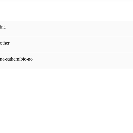
ina
æther
ina-sathernibio-no