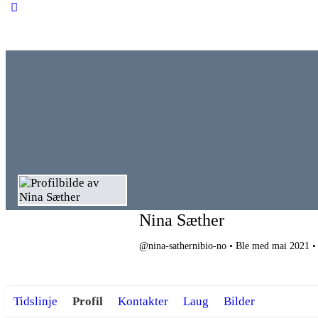
Close
search
Nina Sæther
@nina-sathernibio-no
•
Ble med mai 2021
•
Tidslinje
Profil
Kontakter
Laug
Bilder