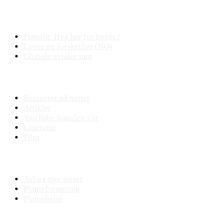
Plantejus
Frøsalg: Hva lov for hvem ?
Lover og forskrifter (NO)
Globale avtaler mm
Fagstoff
Ressurser på nettet
Artikler
YouTube-kanalen vår
Litteratur
Film
Praktisk plantearbeide
Avl av nye sorter
Planteformering
Plantehelse