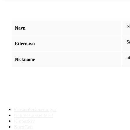
N
Navn
S
Etternavn
n
Nickname
Bevaringsmiljøet
Frøsamlerforeninger
Genressurssenteret
Klonarkiv
NordGen