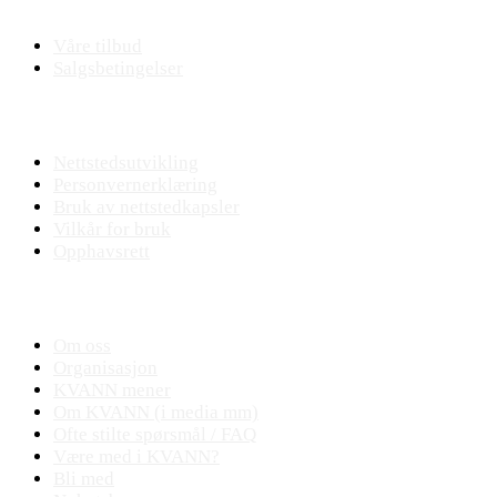
Nettbutikk
Våre tilbud
Salgsbetingelser
Nettstedet
Nettstedsutvikling
Personvernerklæring
Bruk av nettstedkapsler
Vilkår for bruk
Opphavsrett
KVANN
Om oss
Organisasjon
KVANN mener
Om KVANN (i media mm)
Ofte stilte spørsmål / FAQ
Være med i KVANN?
Bli med