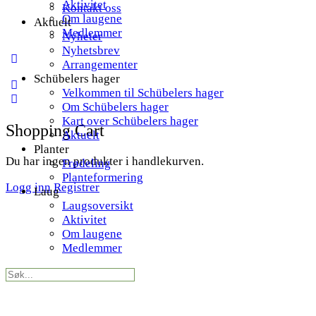
Aktivitet
Kontakt oss
Om laugene
Aktuelt
Medlemmer
Nyheter
Nyhetsbrev
More
Arrangementer
options
Schübelers hager
Velkommen til Schübelers hager
Om Schübelers hager
Kart over Schübelers hager
Shopping Cart
Aktuelt
Planter
Du har ingen produkter i handlekurven.
Frødeling
Planteformering
Logg inn
Registrer
Laug
Laugsoversikt
Aktivitet
Om laugene
Medlemmer
Search
for: