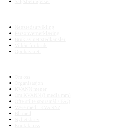
Salgsbetingelser
Nettstedet
Nettstedsutvikling
Personvernerklæring
Bruk av nettstedkapsler
Vilkår for bruk
Opphavsrett
KVANN
Om oss
Organisasjon
KVANN mener
Om KVANN (i media mm)
Ofte stilte spørsmål / FAQ
Være med i KVANN?
Bli med
Nyhetsbrev
Kontakt oss