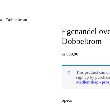
sø – Dobbeltrom
Egenandel ove
Dobbeltrom
kr
500,00
This product can o
sign up by purcha
Medlemskap - pros
Specs