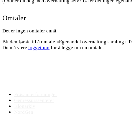
(Ordner du deg med overnatting selv? Da er det ingen egenand
Omtaler
Det er ingen omtaler ennå.
Bli den første til å omtale «Egenandel overnatting samling i
Du må være
logget inn
for å legge inn en omtale.
Bevaringsmiljøet
Frøsamlerforeninger
Genressurssenteret
Klonarkiv
NordGen
Plantejus