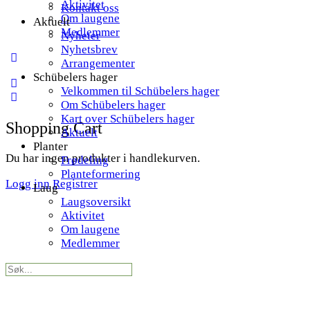
Aktivitet
Kontakt oss
Om laugene
Aktuelt
Medlemmer
Nyheter
Nyhetsbrev
More
Arrangementer
options
Schübelers hager
Velkommen til Schübelers hager
Om Schübelers hager
Kart over Schübelers hager
Shopping Cart
Aktuelt
Planter
Du har ingen produkter i handlekurven.
Frødeling
Planteformering
Logg inn
Registrer
Laug
Laugsoversikt
Aktivitet
Om laugene
Medlemmer
Search
for: