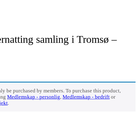
rnatting samling i Tromsø –
nly be purchased by members. To purchase this product,
sing
Medlemskap - personlig
,
Medlemskap - bedrift
or
jekt
.