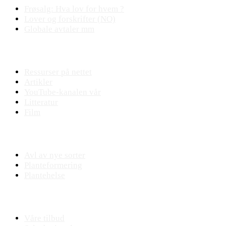
Frøsalg: Hva lov for hvem ?
Lover og forskrifter (NO)
Globale avtaler mm
Fagstoff
Ressurser på nettet
Artikler
YouTube-kanalen vår
Litteratur
Film
Praktisk plantearbeide
Avl av nye sorter
Planteformering
Plantehelse
Nettbutikk
Våre tilbud