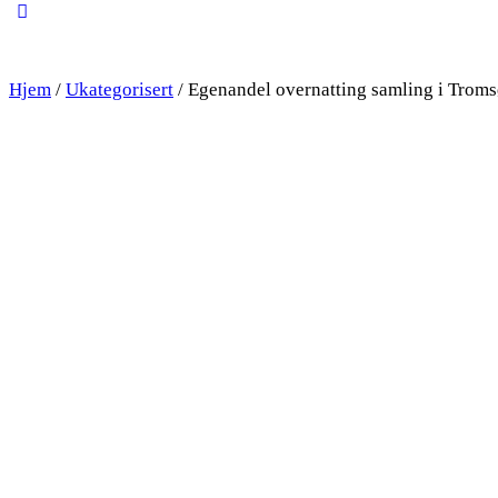
Close
search
Hjem
/
Ukategorisert
/ Egenandel overnatting samling i Trom