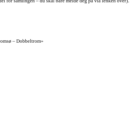
el for samlingen – du skal bare melde deg på via lenken over).
 Tromsø – Dobbeltrom»