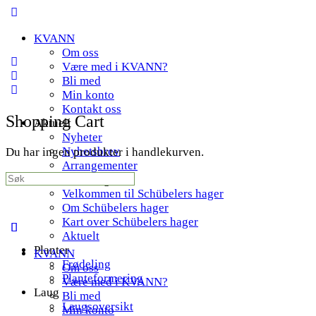
Toggle
Side
KVANN
Panel
Om oss
Være med i KVANN?
Bli med
Min konto
Kontakt oss
Shopping Cart
Aktuelt
Nyheter
Nyhetsbrev
Du har ingen produkter i handlekurven.
Arrangementer
Search
Schübelers hager
for:
Velkommen til Schübelers hager
Om Schübelers hager
Kart over Schübelers hager
Aktuelt
Planter
KVANN
Frødeling
Om oss
Planteformering
Være med i KVANN?
Laug
Bli med
Laugsoversikt
Min konto