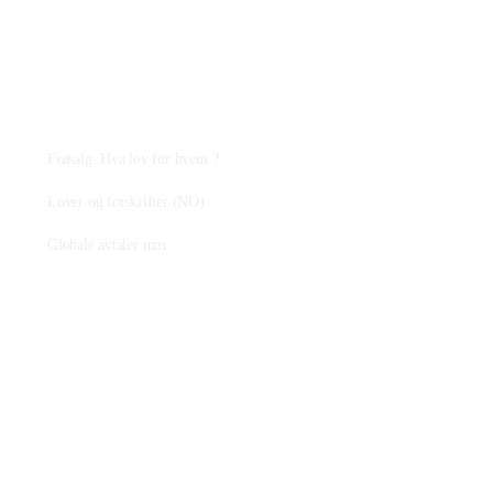
Plantejus
Frøsalg: Hva lov for hvem ?
Lover og forskrifter (NO)
Globale avtaler mm
Fagstoff
Ressurser på nettet
Artikler