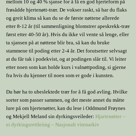
mellom 10 og 40 % sjanse for å få en god hjerteform på
frøsådde hjertenøtt-trær. De vokser raskt, så har du flaks
og greit klima så kan du se de første nøttene allerede
etter 8-12 år (til sammenligning blomstrer apeskrekk-trær
først etter 40-50 år). Hvis du ikke vil vente så lenge, eller
ta sjansen på at nøttene blir bra, så kan du bruke
stammene til poding etter 2-4 år. Det forutsetter selvsagt
at du får tak i podekvist, og at podingen slår til. Vi leiter
etter noen som kan holde kurs i valnøttpoding, si gjerne
fra hvis du kjenner til noen som er gode i kunsten.
Du bør ha to ubeslektede trær for å få god avling. Hvilke
sorter som passer sammen, og det meste annet du måtte
lure på om hjertenøtter, kan du lese i Oddmund Frøynes
og Mekjell Meland sin dyrkingsveileder:
Hjartenøtter –
ei dyrkingsrettleiing – Nasjonalt vitenarkiv