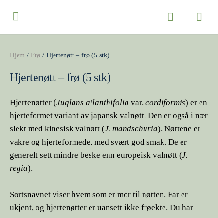
Hjem
/
Frø
/ Hjertenøtt – frø (5 stk)
Hjertenøtt – frø (5 stk)
Hjertenøtter (
Juglans ailanthifolia
var.
cordiformis
) er en
hjerteformet variant av japansk valnøtt. Den er også i nær
slekt med kinesisk valnøtt (
J. mandschuria
). Nøttene er
vakre og hjerteformede, med svært god smak. De er
generelt sett mindre beske enn europeisk valnøtt (
J.
regia
).
Sortsnavnet viser hvem som er mor til nøtten. Far er
ukjent, og hjertenøtter er uansett ikke frøekte. Du har