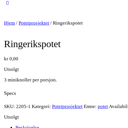
Close
search
Hjem
/
Potetprosjektet
/ Ringerikspotet
Ringerikspotet
kr
0,00
Utsolgt
3 miniknoller per porsjon.
Specs
SKU:
2205-1
Kategori:
Potetprosjektet
Emne:
potet
Availabil
Utsolgt
Beskrivelse