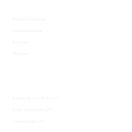
Bevaringsmiljøet
Frøsamlerforeninger
Genressurssenteret
Klonarkiv
NordGen
Plantejus
Frøsalg: Hva lov for hvem ?
Lover og forskrifter (NO)
Globale avtaler mm