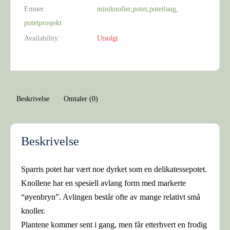
Emner:
miniknoller
,
potet
,
potetlaug
,
potetprosjekt
Availability:
Utsolgt
Beskrivelse
Omtaler (0)
Beskrivelse
Sparris potet har vært noe dyrket som en delikatessepotet.
Knollene har en spesiell avlang form med markerte
“øyenbryn”. Avlingen består ofte av mange relativt små
knoller.
Plantene kommer sent i gang, men får etterhvert en frodig