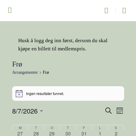
Husk å logg deg inn først, dersom du skal
kjøpe en billett til medlemspris.
Frø
Arrangementer
Frø
Arrangementer
Ingen resultater funnet.
Merknad
8/7/2026
Arrangeme
Arran
Søk
Måned
Search
Views
Velg
and
Naviga
dato.
Kalender
M
MANDAG
T
TIRSDAG
O
ONSDAG
T
TORSDAG
F
FREDAG
L
LØRDAG
S
SØNDAG
0
0
0
0
0
0
0
27
28
29
30
31
1
2
Views