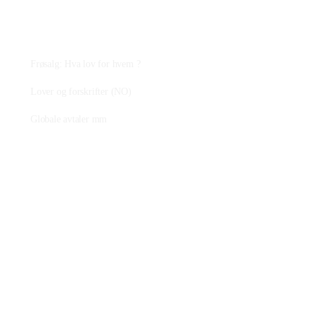
Plantejus
Frøsalg: Hva lov for hvem ?
Lover og forskrifter (NO)
Globale avtaler mm
Fagstoff
Ressurser på nettet
Artikler
YouTube-kanalen vår
Litteratur