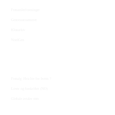
Frøsamlerforeninger
Genressurssenteret
Klonarkiv
NordGen
Plantejus
Frøsalg: Hva lov for hvem ?
Lover og forskrifter (NO)
Globale avtaler mm