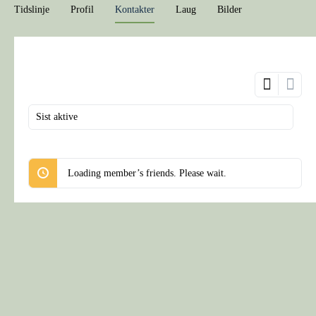
Tidslinje
Profil
Kontakter
Laug
Bilder
Show:
Loading member’s friends. Please wait.