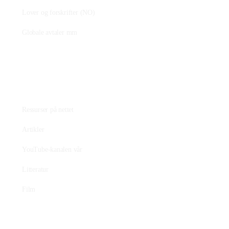
Lover og forskrifter (NO)
Globale avtaler mm
Fagstoff
Ressurser på nettet
Artikler
YouTube-kanalen vår
Litteratur
Film