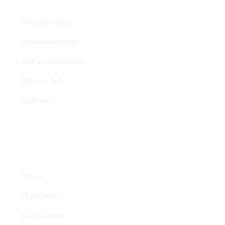
Nettstedet
Nettstedsutvikling
Personvernerklæring
Bruk av nettstedkapsler
Vilkår for bruk
Opphavsrett
KVANN
Om oss
Organisasjon
KVANN mener