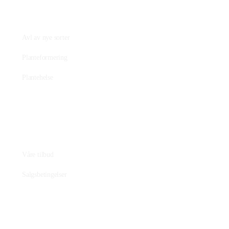
Praktisk plantearbeide
Avl av nye sorter
Planteformering
Plantehelse
Nettbutikk
Våre tilbud
Salgsbetingelser