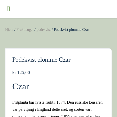
Hjem
/
Fruktlauget
/
podekvist
/ Podekvist plomme Czar
Podekvist plomme Czar
kr
125,00
Czar
Frøplanta bar fyrste frukt i 1874. Den russiske keisaren
var på vitjing i England dette året, og sorten vart
oppkalla til hans ære. Ljones (1955) nemner at sorten