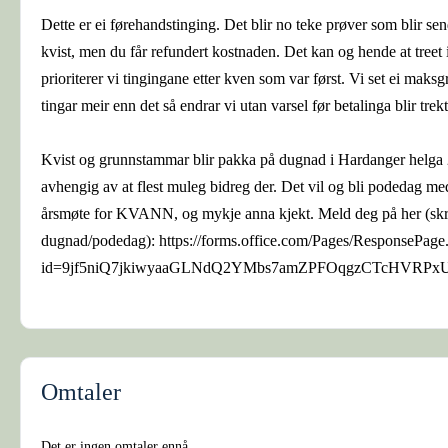
Dette er ei førehandstinging. Det blir no teke prøver som blir send
kvist, men du får refundert kostnaden. Det kan og hende at treet 
prioriterer vi tingingane etter kven som var først. Vi set ei maks
tingar meir enn det så endrar vi utan varsel før betalinga blir trekt
Kvist og grunnstammar blir pakka på dugnad i Hardanger helga 20.-
avhengig av at flest muleg bidreg der. Det vil og bli podedag me
årsmøte for KVANN, og mykje anna kjekt. Meld deg på her (skr
dugnad/podedag): https://forms.office.com/Pages/ResponsePage
id=9jf5niQ7jkiwyaaGLNdQ2YMbs7amZPFOqgzCTcHVR
Omtaler
Det er ingen omtaler ennå.