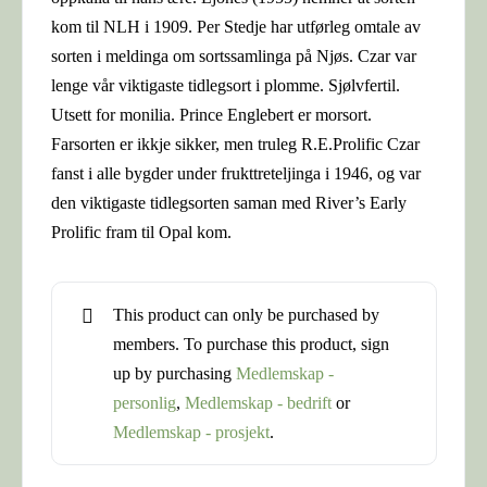
kom til NLH i 1909. Per Stedje har utførleg omtale av
sorten i meldinga om sortssamlinga på Njøs. Czar var
lenge vår viktigaste tidlegsort i plomme. Sjølvfertil.
Utsett for monilia. Prince Englebert er morsort.
Farsorten er ikkje sikker, men truleg R.E.Prolific Czar
fanst i alle bygder under frukttreteljinga i 1946, og var
den viktigaste tidlegsorten saman med River’s Early
Prolific fram til Opal kom.
This product can only be purchased by
members. To purchase this product, sign
up by purchasing
Medlemskap -
personlig
,
Medlemskap - bedrift
or
Medlemskap - prosjekt
.