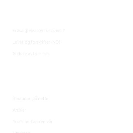
Plantejus
Frøsalg: Hva lov for hvem ?
Lover og forskrifter (NO)
Globale avtaler mm
Fagstoff
Ressurser på nettet
Artikler
YouTube-kanalen vår