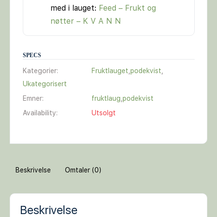
med i lauget:
Feed – Frukt og
nøtter – K V A N N
SPECS
Kategorier:
Fruktlauget
,
podekvist
,
Ukategorisert
Emner:
fruktlaug
,
podekvist
Availability:
Utsolgt
Beskrivelse
Omtaler (0)
Beskrivelse