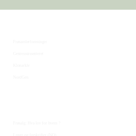
Bevaringsmiljøet
Frøsamlerforeninger
Genressurssenteret
Klonarkiv
NordGen
Plantejus
Frøsalg: Hva lov for hvem ?
Lover og forskrifter (NO)