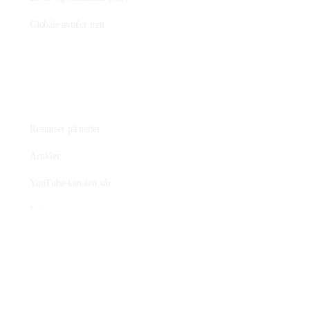
Globale avtaler mm
Fagstoff
Ressurser på nettet
Artikler
YouTube-kanalen vår
Litteratur
Film