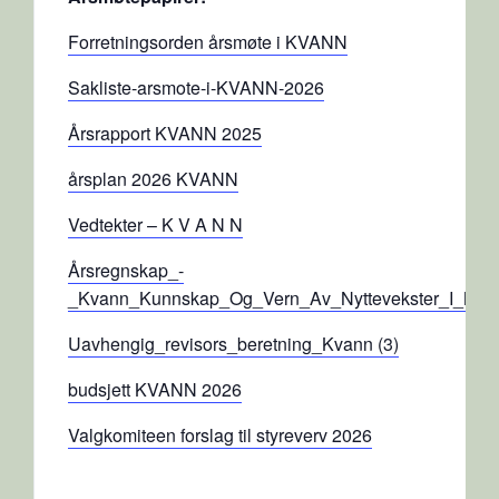
Forretningsorden årsmøte i KVANN
Sakliste-arsmote-i-KVANN-2026
Årsrapport KVANN 2025
årsplan 2026 KVANN
Vedtekter – K V A N N
Årsregnskap_-
_Kvann_Kunnskap_Og_Vern_Av_Nyttevekster_I_Nor
Uavhengig_revisors_beretning_Kvann (3)
budsjett KVANN 2026
Valgkomiteen forslag til styreverv 2026