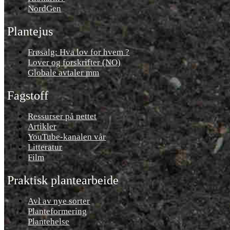
NordGen
Plantejus
Frøsalg: Hva lov for hvem ?
Lover og forskrifter (NO)
Globale avtaler mm
Fagstoff
Ressurser på nettet
Artikler
YouTube-kanalen vår
Litteratur
Film
Praktisk plantearbeide
Avl av nye sorter
Planteformering
Plantehelse