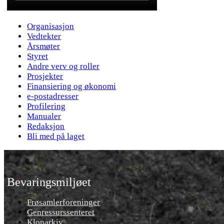
Organisasjon
Vedtekter
Årsmøter
Styret
Andre verv og roller
Prosjekter
Finansiering og økonomi
e-postadresser
Profilering
Manualer
Redaksjon
Bli med på laget
Bevaringsmiljøet
Frøsamlerforeninger
Genressurssenteret
Klonarkiv