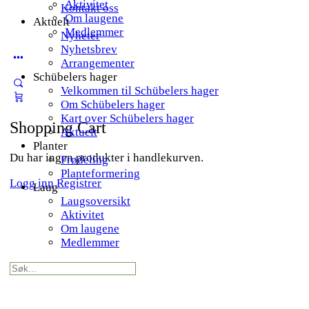
Aktivitet
Kontakt oss
Om laugene
Aktuelt
Medlemmer
Nyheter
Nyhetsbrev
More
Arrangementer
options
Schübelers hager
Velkommen til Schübelers hager
Om Schübelers hager
Kart over Schübelers hager
Shopping Cart
Aktuelt
Planter
Du har ingen produkter i handlekurven.
Frødeling
Planteformering
Logg inn
Registrer
Laug
Laugsoversikt
Aktivitet
Om laugene
Medlemmer
Search
for: