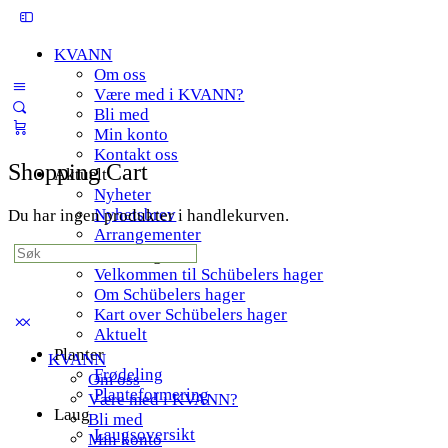
Toggle
Side
KVANN
Panel
Om oss
Være med i KVANN?
Bli med
Min konto
Kontakt oss
Shopping Cart
Aktuelt
Nyheter
Nyhetsbrev
Du har ingen produkter i handlekurven.
Arrangementer
Search
Schübelers hager
for:
Velkommen til Schübelers hager
Om Schübelers hager
Kart over Schübelers hager
Aktuelt
Planter
KVANN
Frødeling
Om oss
Planteformering
Være med i KVANN?
Laug
Bli med
Laugsoversikt
Min konto