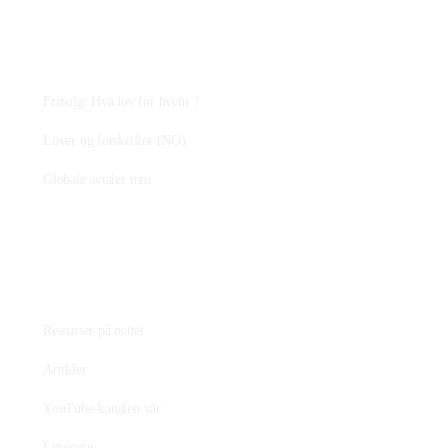
Plantejus
Frøsalg: Hva lov for hvem ?
Lover og forskrifter (NO)
Globale avtaler mm
Fagstoff
Ressurser på nettet
Artikler
YouTube-kanalen vår
Litteratur