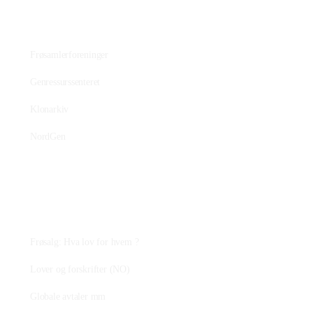
Bevaringsmiljøet
Frøsamlerforeninger
Genressurssenteret
Klonarkiv
NordGen
Plantejus
Frøsalg: Hva lov for hvem ?
Lover og forskrifter (NO)
Globale avtaler mm