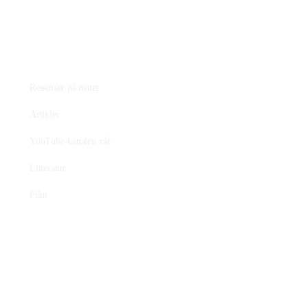
Fagstoff
Ressurser på nettet
Artikler
YouTube-kanalen vår
Litteratur
Film
Praktisk plantearbeide
Avl av nye sorter