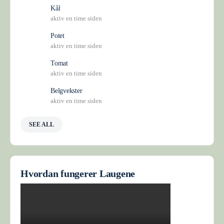
Kål
aktiv en time siden
Potet
aktiv en time siden
Tomat
aktiv en time siden
Belgvekster
aktiv en time siden
SEE ALL
Hvordan fungerer Laugene