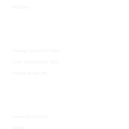
NordGen
Plantejus
Frøsalg: Hva lov for hvem ?
Lover og forskrifter (NO)
Globale avtaler mm
Fagstoff
Ressurser på nettet
Artikler