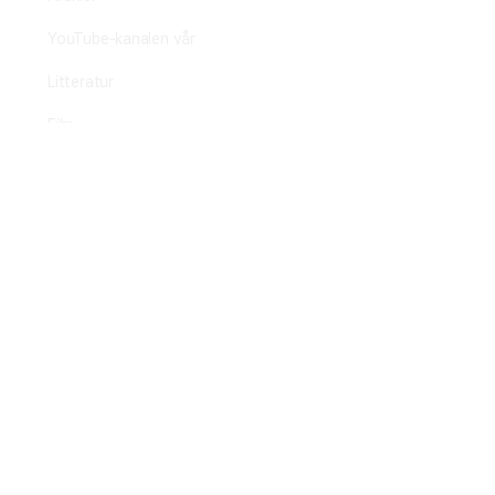
YouTube-kanalen vår
Litteratur
Film
Praktisk plantearbeide
Avl av nye sorter
Planteformering
Plantehelse