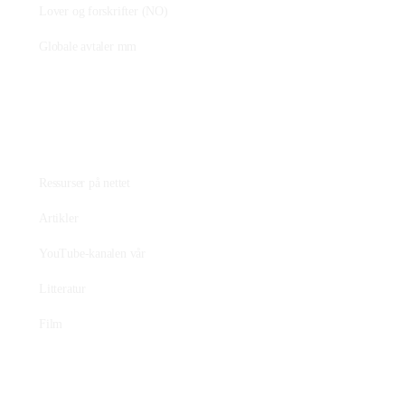
Lover og forskrifter (NO)
Globale avtaler mm
Fagstoff
Ressurser på nettet
Artikler
YouTube-kanalen vår
Litteratur
Film