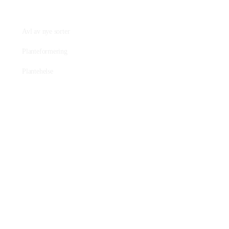
Praktisk plantearbeide
Avl av nye sorter
Planteformering
Plantehelse
Nettbutikk
Våre tilbud
Salgsbetingelser
Nettstedet