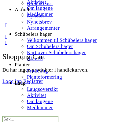
Aktivitet
Kontakt oss
Om laugene
Aktuelt
Medlemmer
Nyheter
Nyhetsbrev
More
Arrangementer
options
Schübelers hager
Velkommen til Schübelers hager
Om Schübelers hager
Kart over Schübelers hager
Shopping Cart
Aktuelt
Planter
Du har ingen produkter i handlekurven.
Frødeling
Planteformering
Logg inn
Registrer
Laug
Laugsoversikt
Aktivitet
Om laugene
Medlemmer
Search
for: