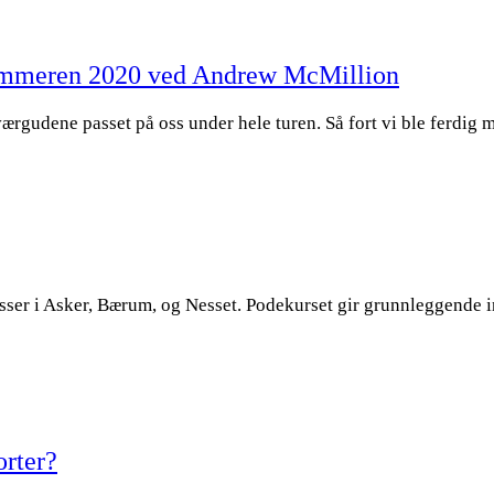
 sommeren 2020 ved Andrew McMillion
m værgudene passet på oss under hele turen. Så fort vi ble ferdi
plasser i Asker, Bærum, og Nesset. Podekurset gir grunnleggend
orter?