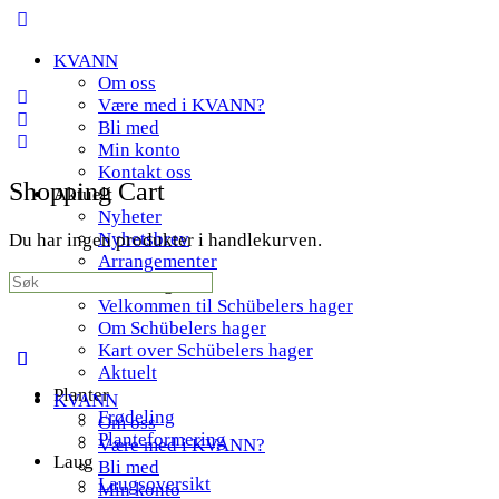
Toggle
Side
KVANN
Panel
Om oss
Være med i KVANN?
Bli med
Min konto
Kontakt oss
Shopping Cart
Aktuelt
Nyheter
Nyhetsbrev
Du har ingen produkter i handlekurven.
Arrangementer
Search
Schübelers hager
for:
Velkommen til Schübelers hager
Om Schübelers hager
Kart over Schübelers hager
Aktuelt
Planter
KVANN
Frødeling
Om oss
Planteformering
Være med i KVANN?
Laug
Bli med
Laugsoversikt
Min konto