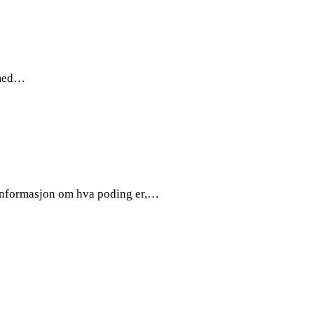
g med…
e informasjon om hva poding er,…