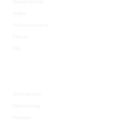
Ressurser på nettet
Artikler
YouTube-kanalen vår
Litteratur
Film
Praktisk plantearbeide
Avl av nye sorter
Planteformering
Plantehelse