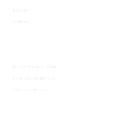
Klonarkiv
NordGen
Plantejus
Frøsalg: Hva lov for hvem ?
Lover og forskrifter (NO)
Globale avtaler mm
Fagstoff