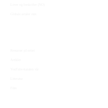
Lover og forskrifter (NO)
Globale avtaler mm
Fagstoff
Ressurser på nettet
Artikler
YouTube-kanalen vår
Litteratur
Film