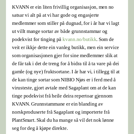
KVANN er ein liten frivillig organisasjon, men no
satsar vi alt på at vi har gode og engasjerte
medlemmer som stiller på dugnad, for i år har vi lagt
ut villt mange sortar av både grunnstammar og
podekvist for tinging på
kvann.no/butikk
. Som de
veit er ikkje dette ein vanleg butikk, men ein service
som organisasjonen gjer for sine medlemmer slik at
de får tak i det de treng for å bidra til å ta vare på dei
gamle (og nye) fruktsortane. I år har vi, i tillegg til at
de kan tinge sortar som NIBIO Njøs er i ferd med å
virusteste, gjort avtale med Sagaplant om at de kan
tinge podekvist frå heile deira repertoar gjennom
KVANN. Grunnstammane er ein blanding av
norskproduserte frå Sagaplant og importerte frå
PlantSmart. Skal du ha mange så vil det nok lønne
seg for deg å kjøpe direkte.