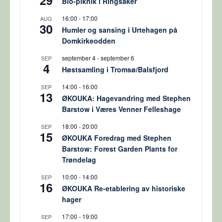
29
Bio-piknik i Ringsaker
16:00
-
17:00
AUG
30
Humler og sansing i Urtehagen på
Domkirkeodden
september 4
-
september 6
SEP
4
Høstsamling i Tromsø/Balsfjord
14:00
-
16:00
SEP
13
ØKOUKA: Hagevandring med Stephen
Barstow i Væres Venner Felleshage
18:00
-
20:00
SEP
15
ØKOUKA Foredrag med Stephen
Barstow: Forest Garden Plants for
Trøndelag
10:00
-
14:00
SEP
16
ØKOUKA Re-etablering av historiske
hager
17:00
-
19:00
SEP