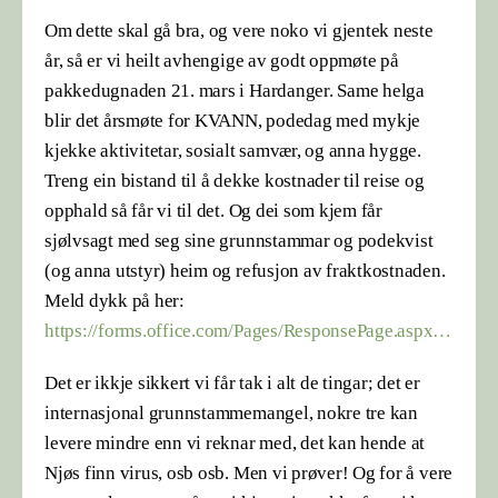
Om dette skal gå bra, og vere noko vi gjentek neste
år, så er vi heilt avhengige av godt oppmøte på
pakkedugnaden 21. mars i Hardanger. Same helga
blir det årsmøte for KVANN, podedag med mykje
kjekke aktivitetar, sosialt samvær, og anna hygge.
Treng ein bistand til å dekke kostnader til reise og
opphald så får vi til det. Og dei som kjem får
sjølvsagt med seg sine grunnstammar og podekvist
(og anna utstyr) heim og refusjon av fraktkostnaden.
Meld dykk på her:
https://forms.office.com/Pages/ResponsePage.aspx…
Det er ikkje sikkert vi får tak i alt de tingar; det er
internasjonal grunnstammemangel, nokre tre kan
levere mindre enn vi reknar med, det kan hende at
Njøs finn virus, osb osb. Men vi prøver! Og for å vere