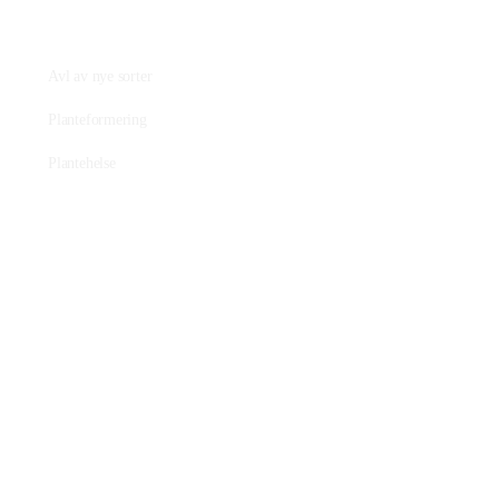
Praktisk plantearbeide
Avl av nye sorter
Planteformering
Plantehelse
Nettbutikk
Våre tilbud
Salgsbetingelser
Nettstedet