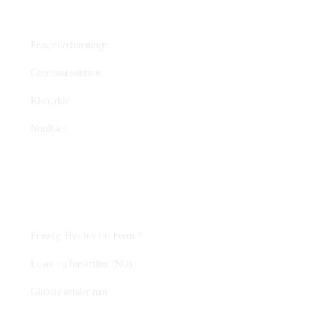
Bevaringsmiljøet
Frøsamlerforeninger
Genressurssenteret
Klonarkiv
NordGen
Plantejus
Frøsalg: Hva lov for hvem ?
Lover og forskrifter (NO)
Globale avtaler mm