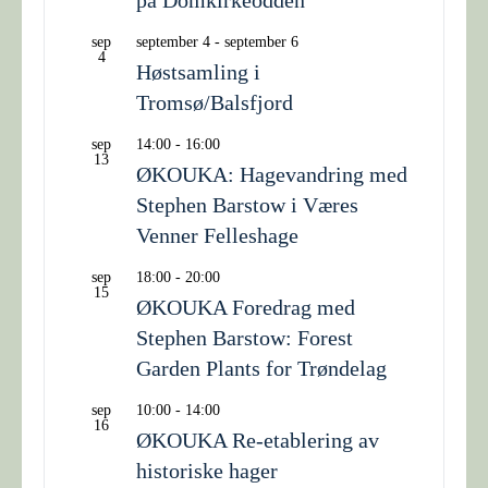
sep
september 4
-
september 6
4
Høstsamling i
Tromsø/Balsfjord
sep
14:00
-
16:00
13
ØKOUKA: Hagevandring med
Stephen Barstow i Væres
Venner Felleshage
sep
18:00
-
20:00
15
ØKOUKA Foredrag med
Stephen Barstow: Forest
Garden Plants for Trøndelag
sep
10:00
-
14:00
16
ØKOUKA Re-etablering av
historiske hager