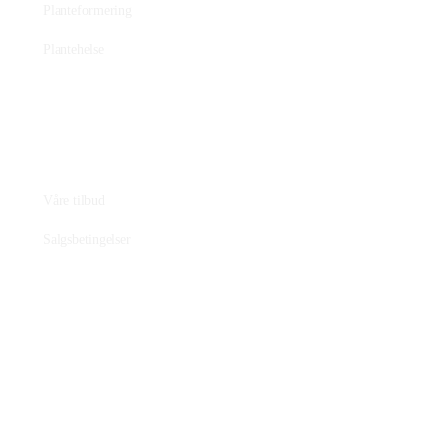
Planteformering
Plantehelse
Nettbutikk
Våre tilbud
Salgsbetingelser
Nettstedet
Nettstedsutvikling
Personvernerklæring