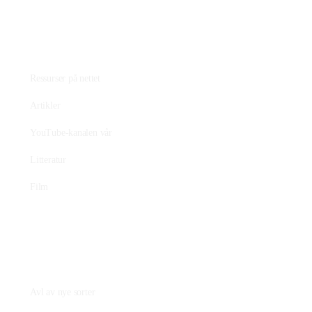
Fagstoff
Ressurser på nettet
Artikler
YouTube-kanalen vår
Litteratur
Film
Praktisk plantearbeide
Avl av nye sorter